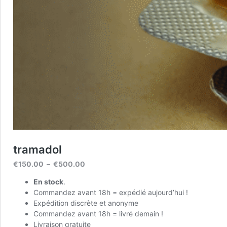
tramadol
Plage
€
150.00
–
€
500.00
de
En stock
.
prix :
Commandez avant 18h = expédié aujourd’hui !
€150.00
Expédition discrète et anonyme
à
Commandez avant 18h = livré demain !
€500.00
Livraison gratuite