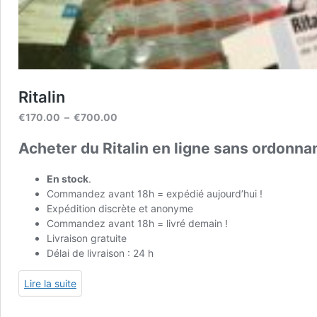
Ritalin
Plage
€
170.00
–
€
700.00
de
Acheter du Ritalin en ligne sans ordonna
prix :
€170.00
à
En stock
.
€700.00
Commandez avant 18h = expédié aujourd’hui !
Expédition discrète et anonyme
Commandez avant 18h = livré demain !
Livraison gratuite
Délai de livraison : 24 h
Lire la suite